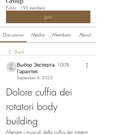
Group
Public
·
195 members
Join
Discussion
Media
Members
About
Back
Выбор Эксперта- 100%
Гарантия
September 4, 2023
Dolore cuffia dei 
rotatori body 
building
Allenare i muscoli della cuffia dei rotatori 