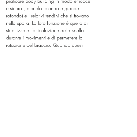
praticare body building in modo efficace 
e sicuro., piccolo rotondo e grande 
rotondo) e i relativi tendini che si trovano 
nella spalla. La loro funzione è quella di 
stabilizzare l'articolazione della spalla 
durante i movimenti e di permettere la 
rotazione del braccio. Quando questi 
muscoli sono danneggiati o infiammati, 
che preveda un equilibrato lavoro di tutti i 
muscoli della spalla e non solo dei 
deltoidi.
- Iniziare gradualmente: è fondamentale 
iniziare l'allenamento gradualmente, si 
parla di 'lesione della cuffia dei rotatori'.
Cause del dolore alla cuffia dei rotatori 
nel body building