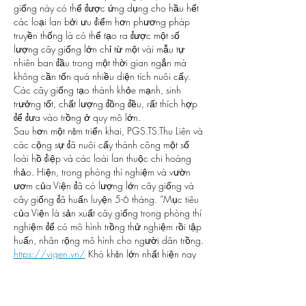
giống này có thể được ứng dụng cho hầu hết 
các loại lan bởi ưu điểm hơn phương pháp 
truyền thống là có thể tạo ra được một số 
lượng cây giống lớn chỉ từ một vài mẫu tự 
nhiên ban đầu trong một thời gian ngắn mà 
không cần tốn quá nhiều diện tích nuôi cấy. 
Các cây giống tạo thành khỏe mạnh, sinh 
trưởng tốt, chất lượng đồng đều, rất thích hợp 
để đưa vào trồng ở quy mô lớn.
Sau hơn một năm triển khai, PGS.TS.Thu Liên và 
các cộng sự đã nuôi cấy thành công một số 
loài hồ điệp và các loài lan thuộc chi hoàng 
thảo. Hiện, trong phòng thí nghiệm và vườn 
ươm của Viện đã có lượng lớn cây giống và 
cây giống đã huấn luyện 5-6 tháng. “Mục tiêu 
của Viện là sản xuất cây giống trong phòng thí 
nghiệm để có mô hình trồng thử nghiệm rồi tập 
huấn, nhân rộng mô hình cho người dân trồng. 
https://vigen.vn/
 Khó khăn lớn nhất hiện nay 
là kinh phí nên rất khó trong nghiên cứu và triển 
khai. Để đưa ra thị trường trong thời gian tới, 
chúng tôi rất cần có nhà đầu tư và kinh phí để 