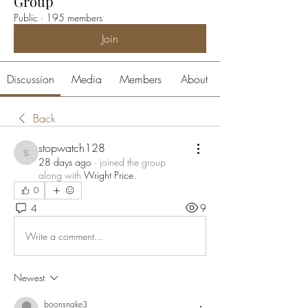
Group
Public
·
195 members
Join
Discussion
Media
Members
About
Back
stopwatch128
stopwatch128
28 days ago
·
joined the group
along with
Wright Price
.
0
4
9
Write a comment...
Newest
boonsnake3