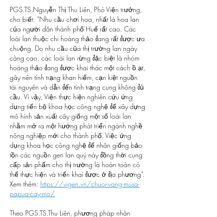
PGS.TS.Nguyễn Thị Thu Liên, Phó Viện trưởng, 
cho biết: “Nhu cầu chơi hoa, nhất là hoa lan 
của người dân thành phố Huế rất cao. Các 
loài lan thuộc chi hoàng thảo đang rất được ưa 
chuộng. Do nhu cầu của thị trường lan ngày 
càng cao, các loài lan rừng đặc biệt là nhóm 
hoàng thảo đang được khai thác một cách ồ ạt, 
gây nên tình trạng khan hiếm, cạn kiệt nguồn 
tài nguyên và dẫn đến tình trạng cung không đủ 
cầu. Vì vậy, Viện thực hiện nghiên cứu ứng 
dụng tiến bộ khoa học công nghệ để xây dựng 
mô hình sản xuất cây giống một số loài lan 
nhằm mở ra một hướng phát triển ngành nghề 
nông nghiệp mới cho thành phố. Việc ứng 
dụng khoa học công nghệ để nhân giống bảo 
tồn các nguồn gen lan quý này đồng thời cung 
cấp sản phẩm cho thị trường là hoàn toàn có 
thể thực hiện và triển khai được ở địa phương”.
Xem thêm: 
https://vigen.vn/chuoi-vang-musa-
papua-cay-mo/
Theo PGS.TS.Thu Liên, phương pháp nhân 