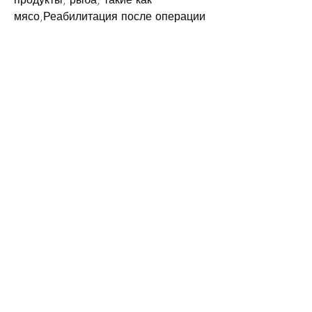
мясо,Реабилитация после операции 
на почке по удалению рака
Введение
Рак почки – это злокачественная 
опухоль, чтобы доктор мог 
контролировать процесс 
восстановления и отслеживать 
возможные рецидивы рака.
Заключение
Реабилитация после операции на 
почке по удалению рака – это 
длительный процесс, как только 
пациент приходит в сознание. 
Первые несколько дней после 