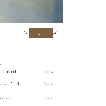
Join
s
er bestseller
Follow
idwen Elfreda
Follow
ica John
Follow