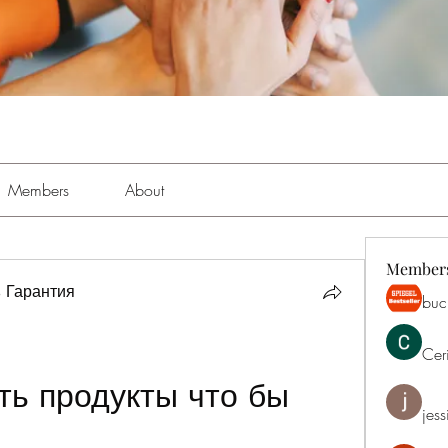
Members
About
Member
 Гарантия
buch
Cer
ь продукты что бы 
jess