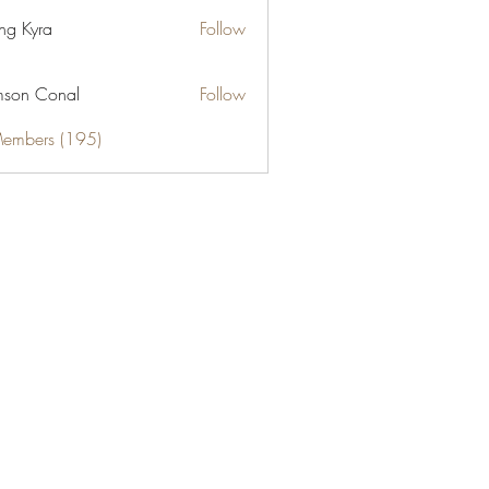
ng Kyra
Follow
son Conal
Follow
Members (195)