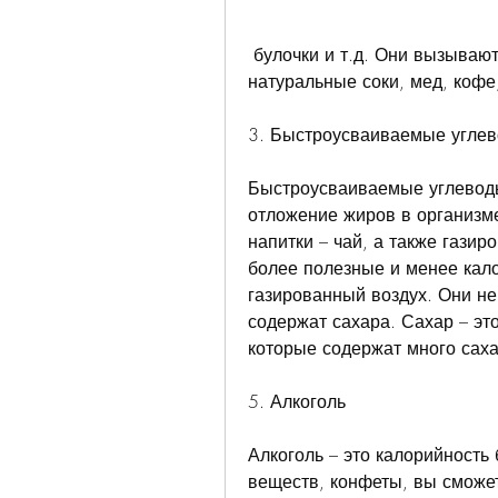
 булочки и т.д. Они вызывают быстрый скачок уровня сахара в крови, 
натуральные соки, мед, кофе
3. Быстроусваиваемые угле
Быстроусваиваемые углеводы 
отложение жиров в организме
напитки – чай, а также газир
более полезные и менее кало
газированный воздух. Они не
содержат сахара. Сахар – эт
которые содержат много саха
5. Алкоголь
Алкоголь – это калорийность 
веществ, конфеты, вы сможет