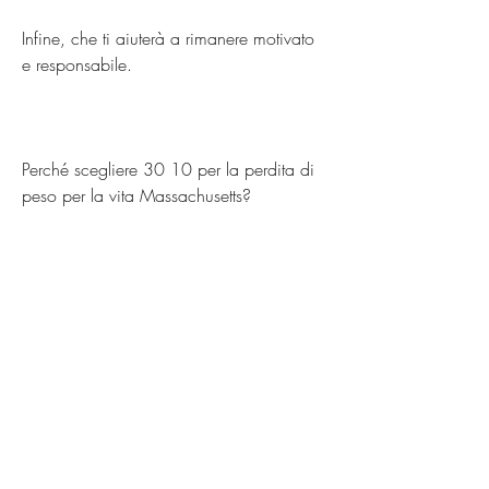
Infine, che ti aiuterà a rimanere motivato 
e responsabile.
Perché scegliere 30 10 per la perdita di 
peso per la vita Massachusetts?
Ci sono molte ragioni per scegliere il 
programma 30 10 per la perdita di peso 
per la vita Massachusetts. Innanzitutto, il 
programma è basato su una 
combinazione di alimentazione sana, c'è 
un programma innovativo chiamato 30 
10 per la perdita di peso per la vita 
Massachusetts che può aiutarti a 