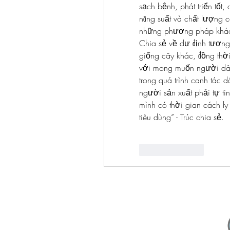
sạch bệnh, phát triển tốt, 
năng suất và chất lượng 
những phương pháp khá
Chia sẻ về dự định tương l
giống cây khác, đồng thờ
với mong muốn người dân 
trong quá trình canh tác 
người sản xuất phải tự t
mình có thời gian cách l
tiêu dùng” - Trúc chia sẻ.
Like
Reply