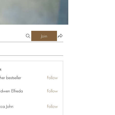
Join
s
er bestseller
Follow
idwen Elfreda
Follow
ica John
Follow