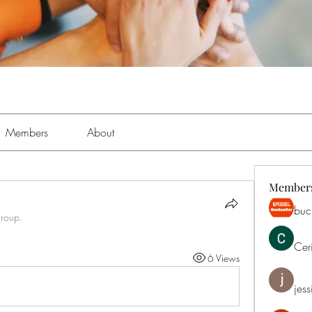
Members
About
Member
buch
group.
Cer
6 Views
jess