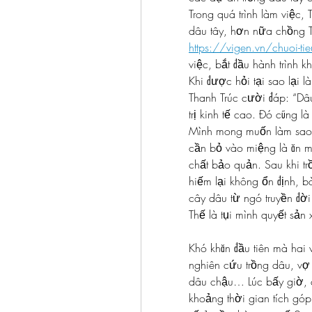
Trong quá trình làm việc, 
https://vigen.vn/chuoi-ti
việc, bắt đầu hành trình 
Khi được hỏi tại sao lại l
Thanh Trúc cười đáp: “Dâu
trị kinh tế cao. Đó cũng là
Mình mong muốn làm sao c
cần bỏ vào miệng là ăn m
chất bảo quản. Sau khi trồ
hiếm lại không ổn định, bà
cây dâu từ ngó truyền đờ
Thế là tụi mình quyết sản
Khó khăn đầu tiên mà hai 
nghiên cứu trồng dâu, vợ
dâu chậu… Lúc bấy giờ, cá
khoảng thời gian tích gó