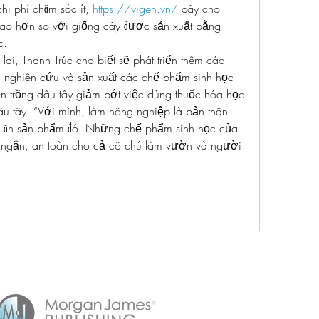
chi phí chăm sóc ít, 
https://vigen.vn/
 cây cho 
cao hơn so với giống cây được sản xuất bằng 
c.
ai, Thanh Trúc cho biết sẽ phát triển thêm các 
i nghiên cứu và sản xuất các chế phẩm sinh học 
trồng dâu tây giảm bớt việc dùng thuốc hóa học 
dâu tây. “Với mình, làm nông nghiệp là bản thân 
in ăn sản phẩm đó. Những chế phẩm sinh học của 
y ngắn, an toàn cho cả cô chú làm vườn và người 