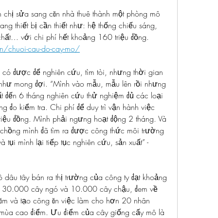
 chị sửa sang căn nhà thuê thành một phòng mô 
ng thiết bị cần thiết như: hệ thống chiếu sáng, 
chất… với chi phí hết khoảng 160 triệu đồng.
vn/chuoi-cau-do-cay-mo/
có được để nghiên cứu, tìm tòi, nhưng thời gian 
 như mong đợi. “Mình vào mẫu, mẫu lên rồi nhưng 
 đến 6 tháng nghiên cứu thử nghiệm đủ các loại 
 đo kiểm tra. Chi phí để duy trì vận hành việc 
riệu đồng. Mình phải ngưng hoạt động 2 tháng. Và 
 chồng mình đã tìm ra được công thức môi trường 
tụi mình lại tiếp tục nghiên cứu, sản xuất” - 
âu tây bán ra thị trường của công ty đạt khoảng 
 30.000 cây ngó và 10.000 cây chậu, đem về 
năm và tạo công ăn việc làm cho hơn 20 nhân 
mùa cao điểm. Ưu điểm của cây giống cấy mô là 