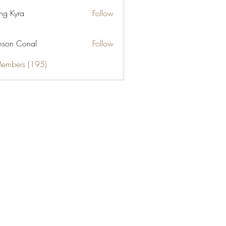
ng Kyra
Follow
son Conal
Follow
Members (195)