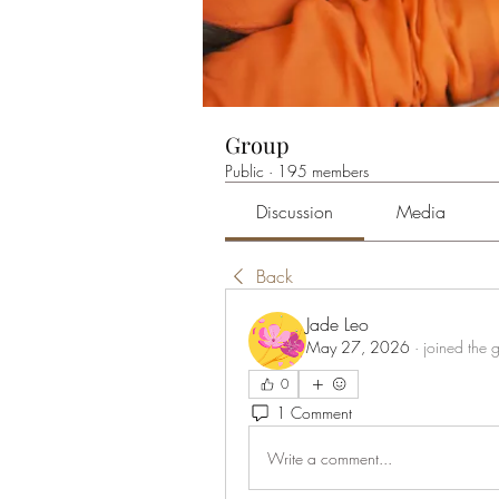
Group
Public
·
195 members
Discussion
Media
Back
Jade Leo
May 27, 2026
·
joined the 
0
1 Comment
Write a comment...