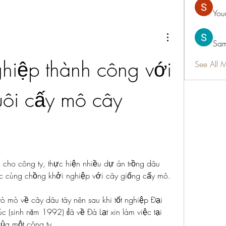
You
Sam
hiệp thành công với 
See All 
ôi cấy mô cây 
cho công ty, thực hiện nhiều dự án trồng dâu 
iệc cùng chồng khởi nghiệp với cây giống cấy mô.
 tò mò về cây dâu tây nên sau khi tốt nghiệp Đại 
c (sinh năm 1992) đã về Đà Lạt xin làm việc tại 
của một công ty.