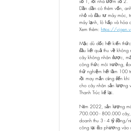
số 1, rồi nhà ươm số 2.
Dần dần có thêm vốn, anh
nhỏ và đầu tư máy móc, tra
máy lạnh, lò hấp và hóa 
Xem thêm: 
https://vigen.
Mặc dù dốc hết kiến thức 
đầu kết quả thu về không
cây không nhân được, mất
công thức môi trường, đong
thử nghiệm hết tầm 100 t
rồi may mắn cũng đến khi
cho cây nhân sản lượng và 
Thanh Trúc kể lại.
Năm 2022, sản lượng mô d
700.000 - 800.000 cây,
doanh thu 3 - 4 tỷ đồng/
công tại địa phương vào 