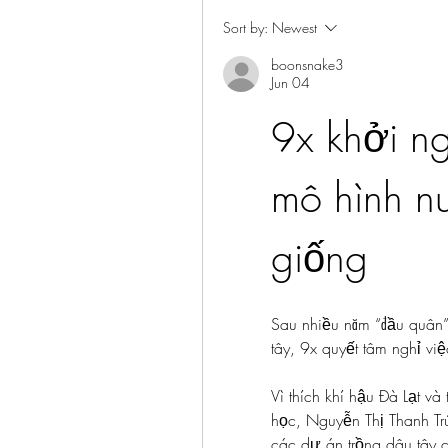
Sort by:
Newest
boonsnake3
Jun 04
9x khởi ng
mô hình nu
giống
Sau nhiều năm “đầu quân” 
tây, 9x quyết tâm nghỉ v
Vì thích khí hậu Đà Lạt và
học, Nguyễn Thị Thanh Trú
các dự án trồng dâu tây 