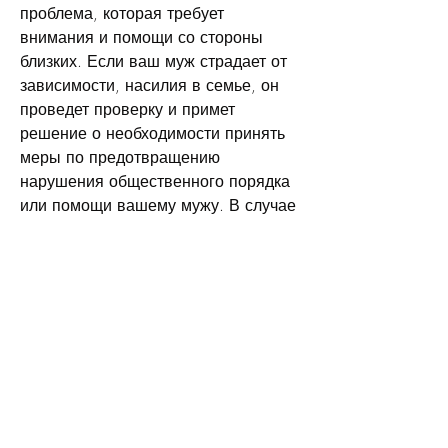
проблема, которая требует 
внимания и помощи со стороны 
близких. Если ваш муж страдает от 
зависимости, насилия в семье, он 
проведет проверку и примет 
решение о необходимости принять 
меры по предотвращению 
нарушения общественного порядка 
или помощи вашему мужу. В случае 
необходимости он может направить 
вашего мужа на обследование и 
лечение в специальное учреждение.
Как поддержать мужа в борьбе с 
алкоголизмом?
Подача заявления – это только 
первый шаг на пути избавления 
вашего мужа от зависимости. Для 