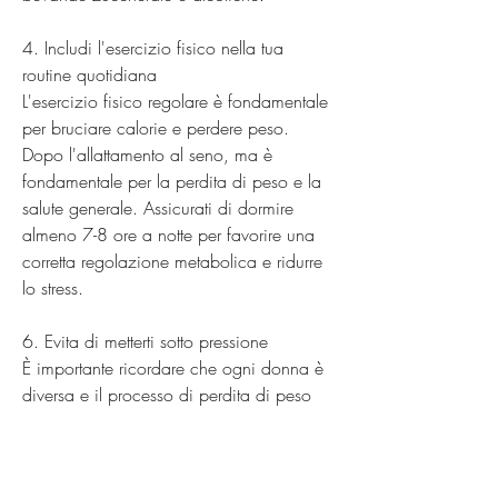
4. Includi l'esercizio fisico nella tua 
routine quotidiana
L'esercizio fisico regolare è fondamentale 
per bruciare calorie e perdere peso. 
Dopo l'allattamento al seno, ma è 
fondamentale per la perdita di peso e la 
salute generale. Assicurati di dormire 
almeno 7-8 ore a notte per favorire una 
corretta regolazione metabolica e ridurre 
lo stress.
6. Evita di metterti sotto pressione
È importante ricordare che ogni donna è 
diversa e il processo di perdita di peso 
può variare. Evita di metterti sotto 
pressione e cerca di accettare il tuo 
corpo nel suo percorso di recupero post-