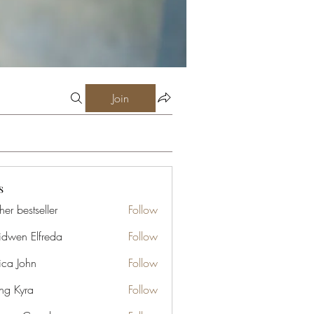
Join
s
er bestseller
Follow
idwen Elfreda
Follow
ica John
Follow
ng Kyra
Follow