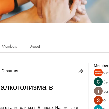
Members
About
Member
 Гарантия
buch
Cer
алкоголизма в 
jess
You
ия от алкоголизма в Брянске. Надежные и 