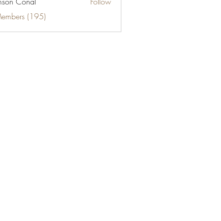
son Conal
Follow
Members (195)