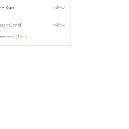
ng Kyra
Follow
son Conal
Follow
Members (195)