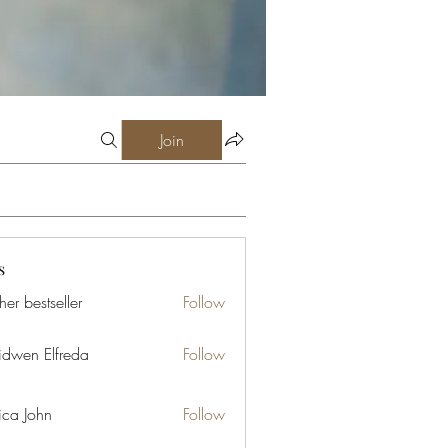
Join
s
er bestseller
Follow
idwen Elfreda
Follow
ica John
Follow