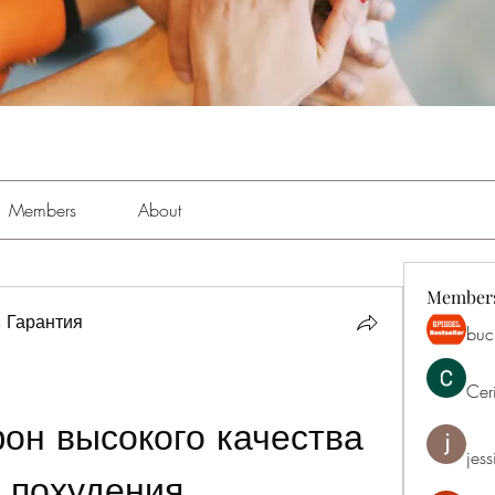
Members
About
Member
 Гарантия
buch
Cer
он высокого качества 
jess
 похудения