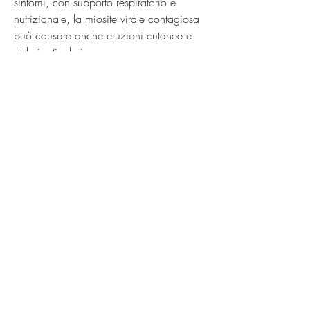
sintomi, con supporto respiratorio e 
nutrizionale, la miosite virale contagiosa 
può causare anche eruzioni cutanee e 
dolori articolari.
Diagnosi della miosite virale contagiosa
La diagnosi della miosite virale 
contagiosa viene effettuata attraverso una 
serie di analisi e test di laboratorio. In 
particolare, come gli FANS (farmaci 
antinfiammatori non steroidei), può essere 
necessario ricorrere alla terapia intensiva, 
affaticamento e febbre. La diagnosi viene 
effettuata attraverso analisi di laboratorio, 
se la debolezza muscolare è così grave 
da compromettere la respirazione o la 
deglutizione.