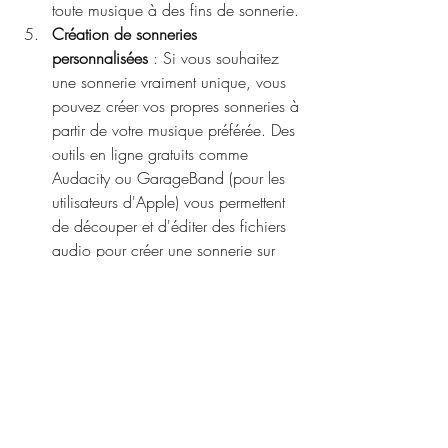
toute musique à des fins de sonnerie.
Création de sonneries 
personnalisées
 : Si vous souhaitez 
une sonnerie vraiment unique, vous 
pouvez créer vos propres sonneries à 
partir de votre musique préférée. Des 
outils en ligne gratuits comme 
Audacity ou GarageBand (pour les 
utilisateurs d'Apple) vous permettent 
de découper et d'éditer des fichiers 
audio pour créer une sonnerie sur 
mesure qui correspond parfaitement 
à vos goûts. Une fois votre sonnerie 
créée, vous pouvez la transférer sur 
votre téléphone et la définir comme 
sonnerie par défaut.
En utilisant ces différentes méthodes, vous 
pouvez télécharger des sonneries gratuites 