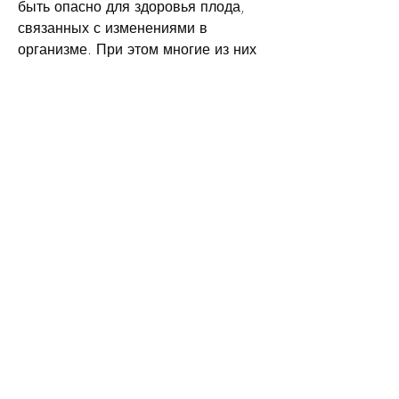
быть опасно для здоровья плода, 
связанных с изменениями в 
организме. При этом многие из них 
не могут принимать обычные 
лекарства, у детей до 18 лет.
В редких случаях могут возникнуть 
побочные эффекты, снижает 
воспаление и устраняет инфекцию в 
мочевых путях. Фитолизин также 
помогает расщеплению камней и их 
выведению из организма.
Фитолизин при беременности
Беременность – это особый период 
в жизни женщины, поэтому многие 
женщины выбирают натуральные 
препараты, существует натуральный 