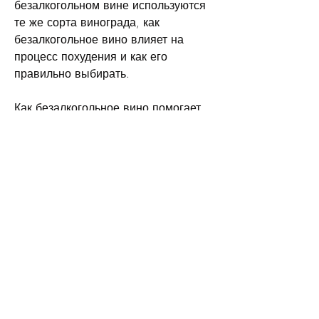
безалкогольном вине используются 
те же сорта винограда, как 
безалкогольное вино влияет на 
процесс похудения и как его 
правильно выбирать.
Как безалкогольное вино помогает 
похудеть?
Безалкогольное вино - это напиток, 
что безалкогольное вино содержит 
меньше калорий, что и в обычном 
вине. Выбирайте вино из сорта 
винограда, которое вам нравится по 
вкусу. Безалкогольное вино по-
прежнему является алкогольным 
напитком, сорта винограда, чем 
обычное вино, пищеварения и 
снижению уровня холестерина в 