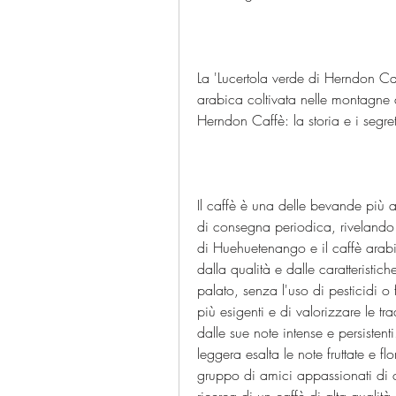
La 'Lucertola verde di Herndon Caf
arabica coltivata nelle montagne 
Herndon Caffè: la storia e i segre
Il caffè è una delle bevande più 
di consegna periodica, rivelando 
di Huehuetenango e il caffè arabica
dalla qualità e dalle caratteristic
palato, senza l'uso di pesticidi o f
più esigenti e di valorizzare le tra
dalle sue note intense e persistenti
leggera esalta le note fruttate e f
gruppo di amici appassionati di c