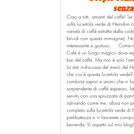
Ciao a tutti, amanti del caffè! Se s
sulla lucertola verde di Herndon c
varietà di caffè estratta dalla coda
brividi con questa immagine). No, 
interessante e gustoso.     Come 
Café è un luogo magico dove regn
bar del caffè. Ma non è solo l'amb
La star indiscussa del menù del He
che cos'è questa lucertola verde? 
combina sapori e aromi che vi fa
sorprendente di caffè espresso, lat
servito con una spruzzata di panna
salivando come me, allora non perd
completo sulla lucertola verde di H
prelibatezza e vi lascerete conqui
bevanda. Vi aspetto sul mio blog!