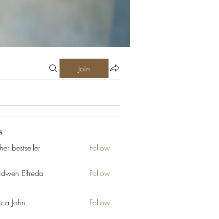
Join
s
er bestseller
Follow
idwen Elfreda
Follow
ica John
Follow