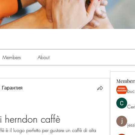
Members
About
Member
 Гарантия
buch
Cer
di herndon caffè
jess
 è il luogo perfetto per gustare un caffè di alta 