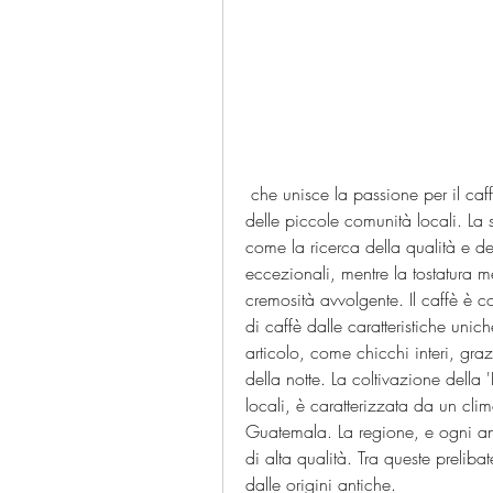
 che unisce la passione per il caffè alla sostenibilità ambientale e alla valorizzazione 
delle piccole comunità locali. La 
come la ricerca della qualità e dell
eccezionali, mentre la tostatura 
cremosità avvolgente. Il caffè è c
di caffè dalle caratteristiche unich
articolo, come chicchi interi, grazi
della notte. La coltivazione della '
locali, è caratterizzata da un clim
Guatemala. La regione, e ogni ann
di alta qualità. Tra queste prelibat
dalle origini antiche.