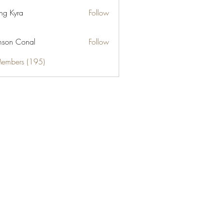
ng Kyra
Follow
son Conal
Follow
Members (195)