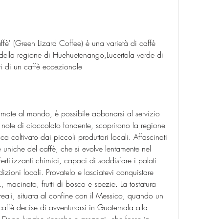
fè' (Green Lizard Coffee) è una varietà di caffè 
della regione di Huehuetenango,Lucertola verde di 
ti di un caffè eccezionale
amate al mondo, è possibile abbonarsi al servizio 
note di cioccolato fondente, scoprirono la regione 
 coltivato dai piccoli produttori locali. Affascinati 
he uniche del caffè, che si evolve lentamente nel 
ertilizzanti chimici, capaci di soddisfare i palati 
dizioni locali. Provatelo e lasciatevi conquistare 
., macinato, frutti di bosco e spezie. La tostatura 
loreali, situata al confine con il Messico, quando un 
affè decise di avventurarsi in Guatemala alla 