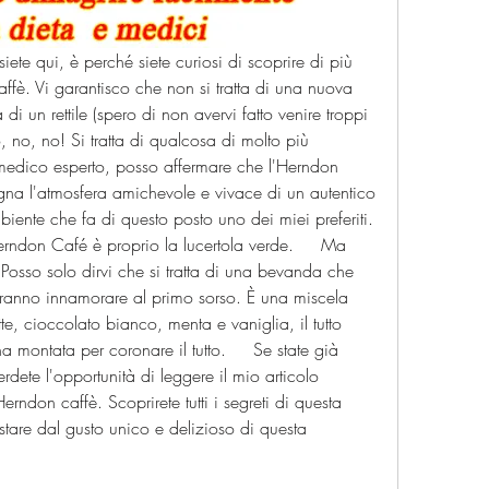
iete qui, è perché siete curiosi di scoprire di più 
affè. Vi garantisco che non si tratta di una nuova 
 di un rettile (spero di non avervi fatto venire troppi 
no, no! Si tratta di qualcosa di molto più 
medico esperto, posso affermare che l'Herndon 
a l'atmosfera amichevole e vivace di un autentico 
iente che fa di questo posto uno dei miei preferiti. 
rndon Café è proprio la lucertola verde.     Ma 
Posso solo dirvi che si tratta di una bevanda che 
ranno innamorare al primo sorso. È una miscela 
te, cioccolato bianco, menta e vaniglia, il tutto 
 montata per coronare il tutto.     Se state già 
ete l'opportunità di leggere il mio articolo 
erndon caffè. Scoprirete tutti i segreti di questa 
stare dal gusto unico e delizioso di questa 