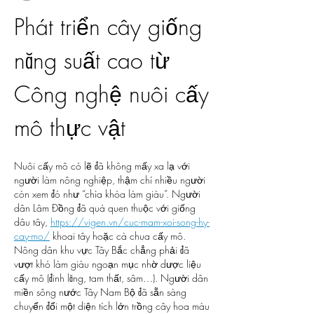
Phát triển cây giống 
năng suất cao từ 
Công nghệ nuôi cấy 
mô thực vật
Nuôi cấy mô có lẽ đã không mấy xa lạ với 
người làm nông nghiệp, thậm chí nhiều người 
còn xem đó như “chìa khóa làm giàu”. Người 
dân Lâm Đồng đã quá quen thuộc với giống 
dâu tây, 
https://vigen.vn/cuc-mam-xoi-song-hy-
cay-mo/
 khoai tây hoặc cà chua cấy mô. 
Nông dân khu vực Tây Bắc chẳng phải đã 
vượt khó làm giàu ngoạn mục nhờ dược liệu 
cấy mô (đinh lăng, tam thất, sâm…). Người dân 
miền sông nước Tây Nam Bộ đã sẵn sàng 
chuyển đổi một diện tích lớn trồng cây hoa màu 