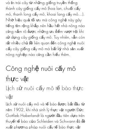
và ăn trái cây từ những giống truyền thống 
thành cây giống cấy mô (hoa lan, chuối cấy 
mô, thanh long cấy mô, khoai lang cấy mô…).
Nhờ hiệu quả tối ưu mà công nghệ này gây 
tiếng tăm rộng khắp nên hầu hết nhà nông nào 
cũng nắm rõ được những ưu điểm vượt trội khi 
sử dụng cây giống cấy mô. Tuy nhiên, vẫn còn 
rất nhiều chủ đề liên quan đến công nghệ nuôi 
cấy cây giống cấy mô mà bất kỳ nhà sản xuất 
nông nghiệp nào cũng cần hiểu thêm.
Công nghệ nuôi cấy mô 
thực vật
Lịch sử nuôi cấy mô tế bào thực 
vật
Lịch sử nuôi cấy mô và tế bào được bắt đầu từ 
năm 1902, khi nhà sinh lý thực vật người Đức 
Gottlieb Haberlandt là người đầu tiên dựa trên 
thuyết tế bào của Schleiden và Schwann đã đề 
xuất phương pháp nuôi cấy tế bào thực vật 