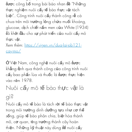
được công bố trong bài báo nhan đề “Những 
thực nghiệm nuôi cấy tế bào thực vật tách 
biệt”.. Công trình nuôi cấy thành công rễ cà 
chua trên môi trường lỏng chứa muối khoáng, 
glucose, dịch chiết nấm men của White (1934) 
đã khởi đầu cho sự phát triển của nuôi cấy mô 
thực vật.
Xem thêm: 
https://vigen.vn/dua-lai-pb121-
cay-mo/
Ở Việt Nam, công nghệ nuôi cấy mô được 
khẳng định qua thành công của công trình nuôi 
cấy bao phấn lúa và thuốc lá được thực hiện 
vào năm 1978.
Nuôi cấy mô tế bào thực vật là 
gì?
Nuôi cấy mô tế bào là tách rời tế bào thực vật 
trong môi trường dinh dưỡng tựa như cơ thể 
sống, giúp tế bào phân chia, biệt hóa thành 
mô, cơ quan, tăng trưởng thành cây hoàn 
thiện. Những kỹ thuật này dùng để nuôi cấy 