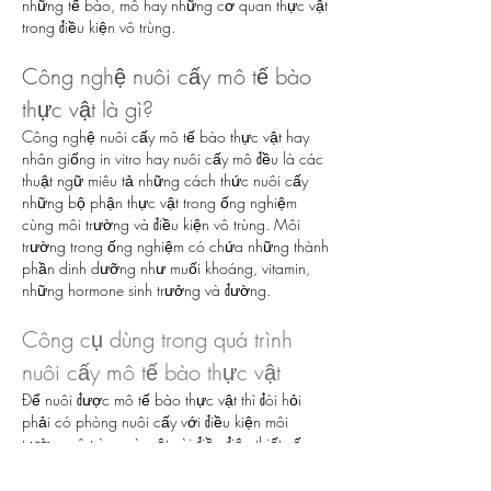
những tế bào, mô hay những cơ quan thực vật 
trong điều kiện vô trùng.
Công nghệ nuôi cấy mô tế bào 
thực vật là gì?
Công nghệ nuôi cấy mô tế bào thực vật hay 
nhân giống in vitro hay nuôi cấy mô đều là các 
thuật ngữ miêu tả những cách thức nuôi cấy 
những bộ phận thực vật trong ống nghiệm 
cùng môi trường và điều kiện vô trùng. Môi 
trường trong ống nghiệm có chứa những thành 
phần dinh dưỡng như muối khoáng, vitamin, 
những hormone sinh trưởng và đường.
Công cụ dùng trong quá trình 
nuôi cấy mô tế bào thực vật
Để nuôi được mô tế bào thực vật thì đòi hỏi 
phải có phòng nuôi cấy với điều kiện môi 
trường vô trùng và một vài điều điện thiết yếu 
theo mỗi giống cây giống khác nhau.
Phòng nuôi cấy mô cần có tủ cấy và một vài 