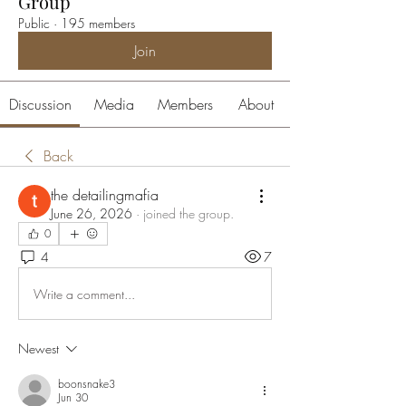
Group
Public
·
195 members
Join
Discussion
Media
Members
About
Back
the detailingmafia
June 26, 2026
·
joined the group.
0
4
7
Write a comment...
Newest
boonsnake3
Jun 30