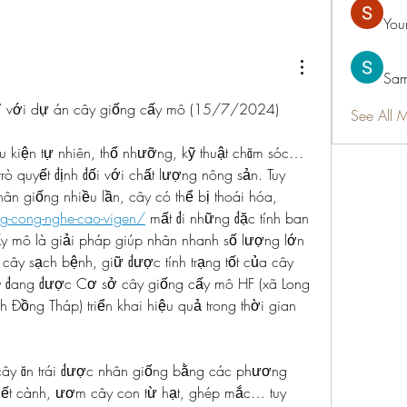
You
Sam
” với dự án cây giống cấy mô (15/7/2024)
See All 
u kiện tự nhiên, thổ nhưỡng, kỹ thuật chăm sóc… 
trò quyết định đối với chất lượng nông sản. Tuy 
nhiên, trải qua quá trình nhân giống nhiều lần, cây có thể bị thoái hóa, 
ng-cong-nghe-cao-vigen/
 mất đi những đặc tính ban 
ấy mô là giải pháp giúp nhân nhanh số lượng lớn 
cây sạch bệnh, giữ được tính trạng tốt của cây 
đang được Cơ sở cây giống cấy mô HF (xã Long 
 Đồng Tháp) triển khai hiệu quả trong thời gian 
 cây ăn trái được nhân giống bằng các phương 
iết cành, ươm cây con từ hạt, ghép mắc… tuy 