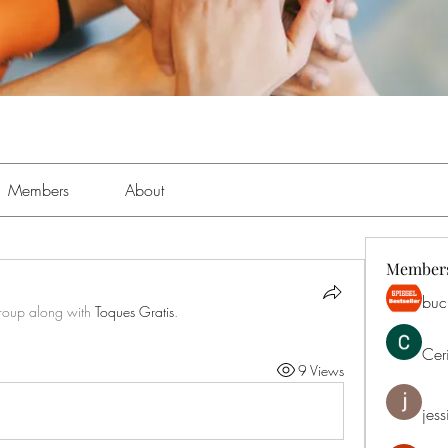
Members
About
Member
buch
group along with
Toques Gratis
.
Cer
9 Views
jess