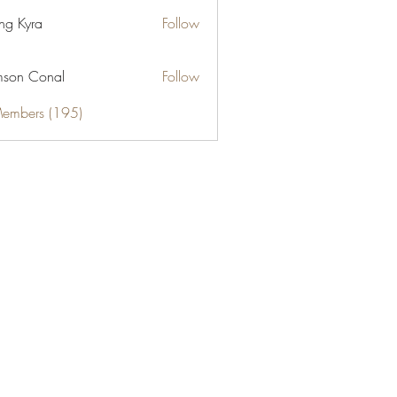
ng Kyra
Follow
son Conal
Follow
Members (195)