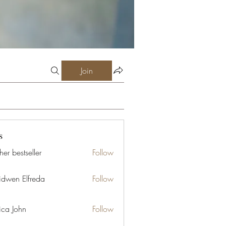
Join
s
er bestseller
Follow
idwen Elfreda
Follow
ica John
Follow