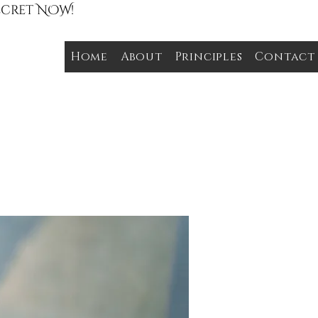
Secret NOW!
Home
About
Principles
Contact