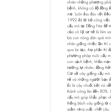
nhiên những phương pháp 
bệnh, không có độ đồng đề
mẹ. Luôn đau đáu với điề
1992 đã từ bỏ công việc 
cấy mô tại Đồng Nai để 
của cô kỹ sư trẻ là làm s
bà con nông dân quê mình
nhân giống nhiều lần thì c
qua lai tạo, thụ phấn thì 
phương pháp nuôi cấy mô p
con sạch bệnh, khỏe mạnh
trường tự nhiên; đồng thờ
Cơ sở cây giống cấy mô H
trẻ và những người bạn đ
đó là cây chuối bởi nó dễ
thành công lên đến 80%.
cấy mô giúp khắc phục nh
thống (tách cây giống từ 
giảm năng suất, chết cây.