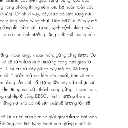
 xuất từ cây mẹ ngoài đồng ruộng, qua quá 
áng trong phòng thí nghiệm loại bỏ hoàn toàn các 
khuẩn). Chính vì vậy, cây dứa có sức sống nội 
 các giống nhân bằng chồi. Dứa MD2 nuôi cấy mô 
g đồng đều về chất lượng, sạch bệnh, đúng mẫu 
cho bà con định hướng trồng xuất khẩu sang các 
iống khoai lang, khoai môn, gừng cũng được Cơ 
và sẽ sớm đưa ra thị trường trong thời gian tới. 
– Chủ cơ sở cây giống cấy mô HF, Xã Long 
 sẻ: “Trước giờ em làm trên chuối, bán về các 
m đang sản xuất số lượng lớn cây dứa phục vụ 
 Hiện tại nghiên cứu thành công gừng, khoai môn,
ng nghiệp ở vùng ĐBSCL mình; hướng thêm ra 
những nơi mà có thể sản xuất số lượng lớn để 
cô kỹ sư trẻ hứa hẹn sẽ giải quyết được bài toán 
không còn tình trạng thoái hoá giống như hiện 