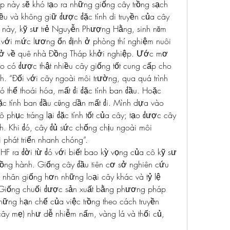
này sẽ khó tạo ra những giống cây trồng sạch 
u và không giữ được đặc tính di truyền của cây 
u này, kỹ sư trẻ Nguyễn Phượng Hằng, sinh năm 
với mức lương ổn định ở phòng thí nghiệm nuôi 
trở về quê nhà Đồng Tháp khởi nghiệp. Ước mơ 
ao có được thật nhiều cây giống tốt cung cấp cho 
. “Đối với cây ngoài môi trường, qua quá trình 
ó thể thoái hóa, mất đi đặc tính ban đầu. Hoặc 
đặc tính ban đầu cũng dần mất đi. Mình dựa vào 
hục tráng lại đặc tính tốt của cây; tạo được cây 
. Khi đó, cây đủ sức chống chịu ngoài môi 
i phát triển nhanh chóng”.
F ra đời từ đó với biết bao kỳ vọng của cô kỹ sư 
ồng hành. Giống cây đầu tiên cơ sở nghiên cứu 
 nhân giống hơn những loại cây khác và tỷ lệ 
 Giống chuối được sản xuất bằng phương pháp 
ững hạn chế của việc trồng theo cách truyền 
cây mẹ) như dễ nhiễm nấm, vàng lá và thối củ, 