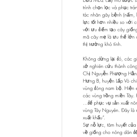
Dứa MD2 cấy mô được sản
trình chọn lọc và phục tr
tác nhân gây bệnh (nấm, 
lực tốt hơn nhiều so với
với ưu điểm tạo cây giốn
mã cây mẹ là ưu thế lớn 
thị trường khó tính.
Không dừng lại đó, các g
sở nghiên cứu thành công 
Chị Nguyễn Phượng Hằng
Hưng B, huyện Lấp Vò chia
vùng đông nam bộ. Hiện e
các vùng trồng miền Tây.
…để phục vụ sản xuất nô
vùng Tây Nguyên. Đây là 
xuất khẩu”.
Sự nỗ lực, tâm huyết của 
về giống cho nông dân để 