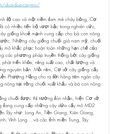
.vn/dua-dua-cay-mo/
trình độ cao và một niềm đam mê cháy bỏng, Cơ 
ã có nhiều tiến bộ vượt bậc trong nghiên cứu, 
 cây giống khoẻ mạnh cung cấp cho bà con nông 
nước. Những cây giống chuối già nam mỹ, chuối 
y mô khắc phục hoàn toàn những hạn chế của 
ng các phương pháp truyền thống bởi cây giống 
 phát triển khỏe, năng suất cao, chất lượng và 
giống nguyên bản. Mỗi năm, Cơ sở cây giống cấy 
ễn Phượng Hằng cho ra đời hàng trăm ngàn cây 
 nông trại trồng chuối xuất khẩu và bà con nông 
ống chuối được thị trường đón nhận, hiện Cơ sở 
ng đang cung cấp những cây dứa cấy mô MD2 
iền Tây như: Long An, Tiền Giang, Kiên Giang, 
inh, Vĩnh Long… và các tỉnh miền Trung, Tây 