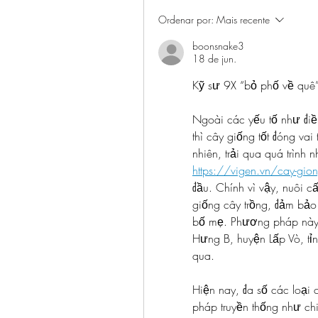
Ordenar por:
Mais recente
boonsnake3
18 de jun.
Kỹ sư 9X “bỏ phố về quê
Ngoài các yếu tố như điề
thì cây giống tốt đóng vai 
https://vigen.vn/cay-gio
đầu. Chính vì vậy, nuôi c
giống cây trồng, đảm bảo 
bố mẹ. Phương pháp này 
Hưng B, huyện Lấp Vò, tỉnh
qua.
Hiện nay, đa số các loại
pháp truyền thống như ch