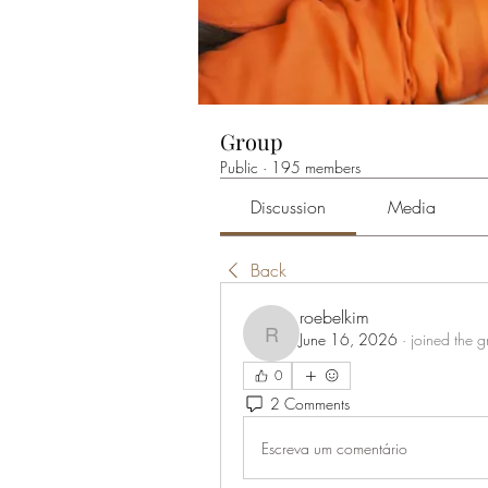
Group
Public
·
195 members
Discussion
Media
Back
roebelkim
June 16, 2026
·
joined the 
roebelkim
0
2 Comments
Escreva um comentário