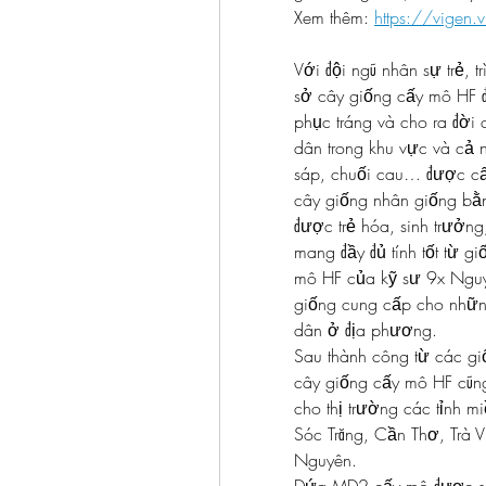
Xem thêm: 
https://vigen
Với đội ngũ nhân sự trẻ, 
sở cây giống cấy mô HF đ
phục tráng và cho ra đời
dân trong khu vực và cả 
sáp, chuối cau… được cấ
cây giống nhân giống bằ
được trẻ hóa, sinh trưởng,
mang đầy đủ tính tốt từ 
mô HF của kỹ sư 9x Nguy
giống cung cấp cho những
dân ở địa phương.
Sau thành công từ các gi
cây giống cấy mô HF cũ
cho thị trường các tỉnh m
Sóc Trăng, Cần Thơ, Trà V
Nguyên.